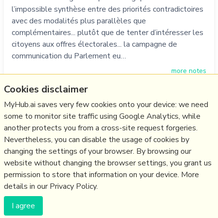
l’impossible synthèse entre des priorités contradictoires
avec des modalités plus parallèles que
complémentaires... plutôt que de tenter d’intéresser les
citoyens aux offres électorales... la campagne de
communication du Parlement eu…
more notes
Cookies disclaimer
Like
eu
,
politics
,
ep
,
eu09vs19
,
spitzenkanditaten
MyHub.ai saves very few cookies onto your device: we need
19/06/2019
☆
some to monitor site traffic using Google Analytics, while
another protects you from a cross-site request forgeries.
Nevertheless, you can disable the usage of cookies by
Relevant Overviews
changing the settings of your browser. By browsing our
website without changing the browser settings, you grant us
Politics
permission to store that information on your device. More
details in our Privacy Policy.
(c) Copyright Fresh Integral Communications SPRL
I agree
Get a Hub
Contact Mathew
Terms & conditions
Privacy