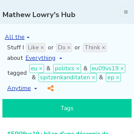
Mathew Lowry's Hub
[invalid name]
*
Stuff I
Like ×
or
Do ×
or
Think ×
about
eu ×
&
politics ×
&
eu09vs19 ×
tagged
&
spitzenkanditaten ×
&
ep ×
[invalid name]
*
Tags
#EP09vs19 : bilan d’une décennie de